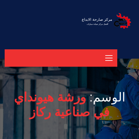
الوسم:
ورشة هيونداي
في صناعية ركاز