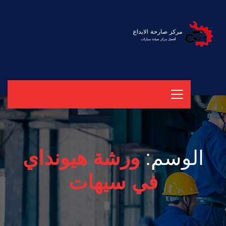
الوسم:
ورشة هيونداي
في سيهات