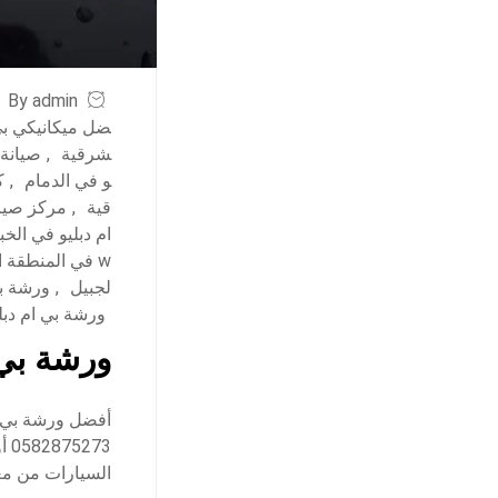
By admin
ضل ميكانيكي بي 
شرقية
,
صيانة 
و في الدمام
,
ك
قية
,
مركز صيان
ام دبليو في الخب
w في المنطقة الشرقية
لجبيل
,
ورشة بي
ورشة بي ام دب
ورشة بي 
أفضل ورشة بي ام
73
السيارات من م