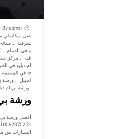
By admin
ضل ميكانيكي بي 
شرقية
,
صيانة 
و في الدمام
,
ك
قية
,
مركز صيان
ام دبليو في الخب
w في المنطقة الشرقية
لجبيل
,
ورشة بي
ورشة بي ام دب
ورشة بي 
أفضل ورشة بي ام
73
السيارات من م