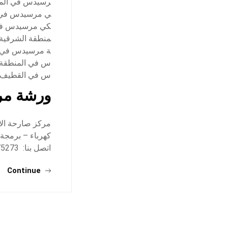
رسيدس في المن
ي مرسيدس في 
كي مرسيدس في
منطقة الشرقية
ة مرسيدس في ا
س في المنطقة 
س في القطيف
ورشة مر
مركز صارحة الا
كهرباء – برمجة
اتصل بنا: 0582875273 أو انقر هنا…
Continue