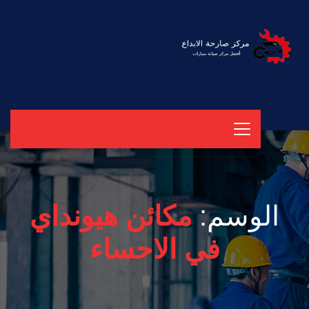
الوسم:
مكائن هيونداي
في الاحساء