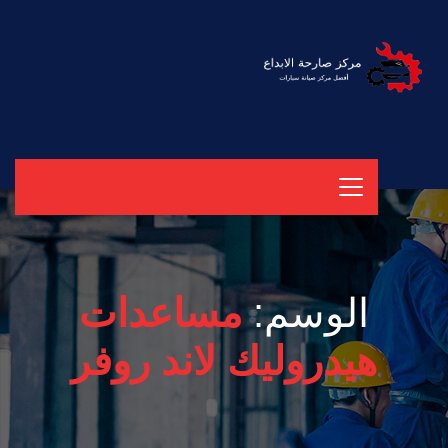
الوسم:
مساعدات
هيدروليك لاند روفر