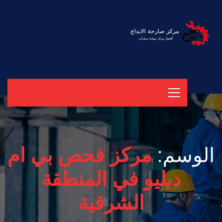
الوسم:
مركز فحص بي ام
دبليو في المنطقة
الشرقية