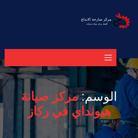
الوسم:
مركز صيانة
هيونداي في ركاز