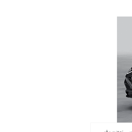
ر
,
توضيب قي