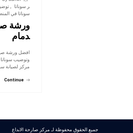
ر سوناتا
,
توضيب
سوناتا في المن
ورشة صيا
دمام
افضل ورشة صيان
وتوضيب سوناتا ف
مركز لصيانة سون
Continue
جميع الحقوق محفوظة لـ مركز صارحة الابداع