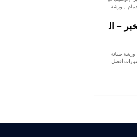
دمام
,
ورشة
بر – ال
 ورشة صيانة
سيارات أفضل