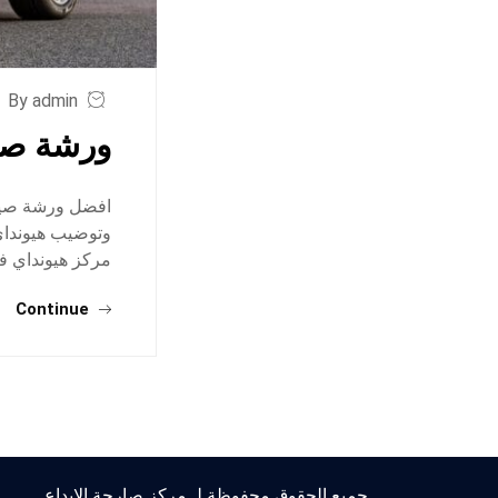
By admin
ورشة صيا
افضل ورشة صيان
وتوضيب هيونداي
مركز هيونداي في
Continue
جميع الحقوق محفوظة لـ مركز صارحة الابداع