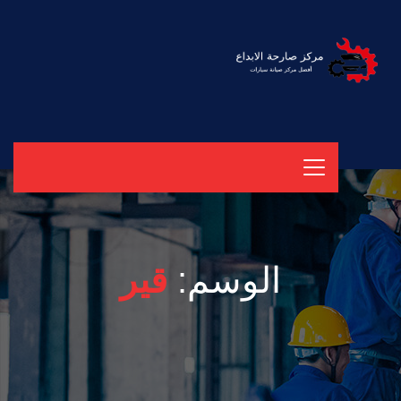
الوسم:
قير