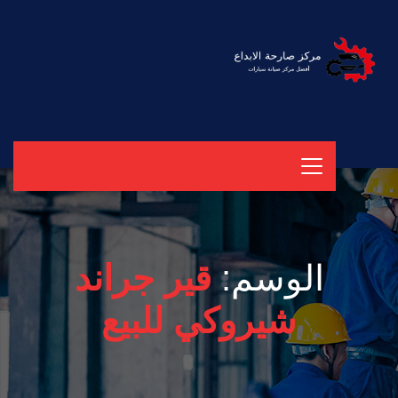
الوسم:
قير جراند
شيروكي للبيع