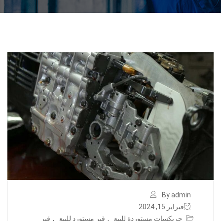
By admin
فبراير 15, 2024
جربكسات مستوردة للبيع
,
قير مستورد للبيع
,
قير