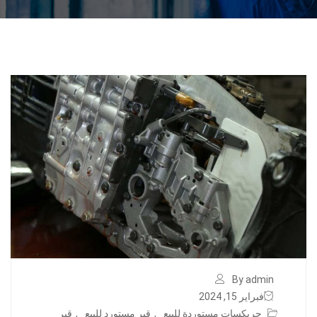
By admin
فبراير 15, 2024
جربكسات مستوردة للبيع
,
قير مستورد للبيع
,
قير