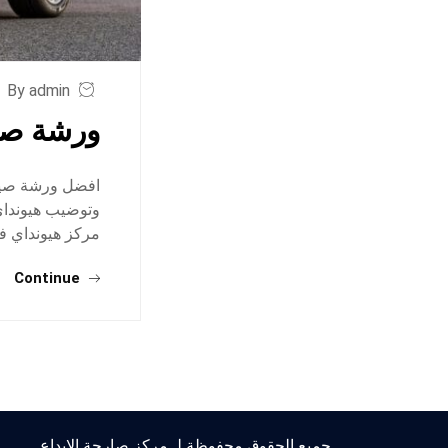
By admin
ورشة صيا
افضل ورشة صيان
وتوضيب هيونداي
مركز هيونداي في
Continue
جميع الحقوق محفوظة لـ مركز صارحة الابداع