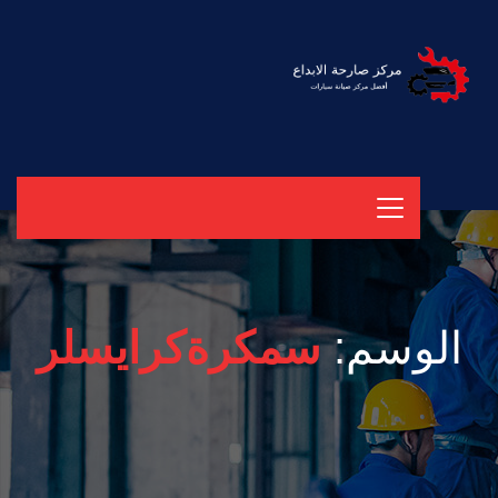
الوسم:
سمكرةكرايسلر