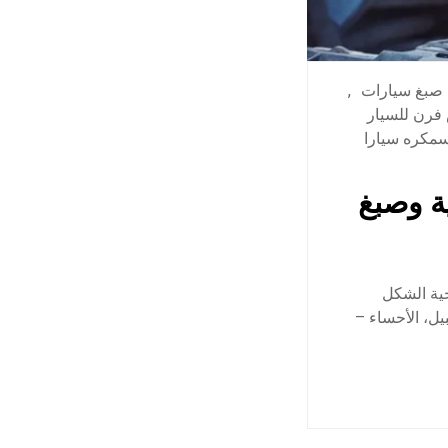
صبغ سيارات
,
رن للسيار
مكره سيارا
 وصبغ
ية الشكل
يل، الأحساء –