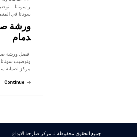
ر سوناتا
,
توضيب
سوناتا في المن
ورشة صيا
دمام
افضل ورشة صيان
وتوضيب سوناتا ف
مركز لصيانة سون
Continue
جميع الحقوق محفوظة لـ مركز صارحة الابداع