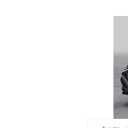
ر
,
توضيب قي