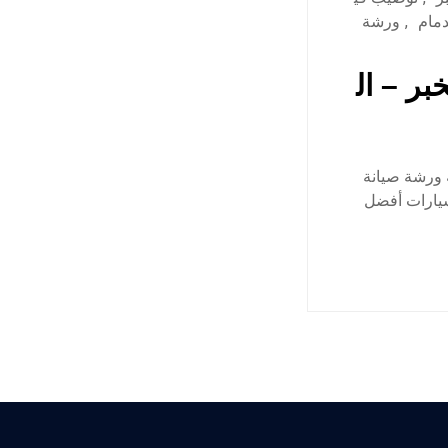
دمام
,
ورشة
بر – ال
 ورشة صيانة
سيارات أفضل