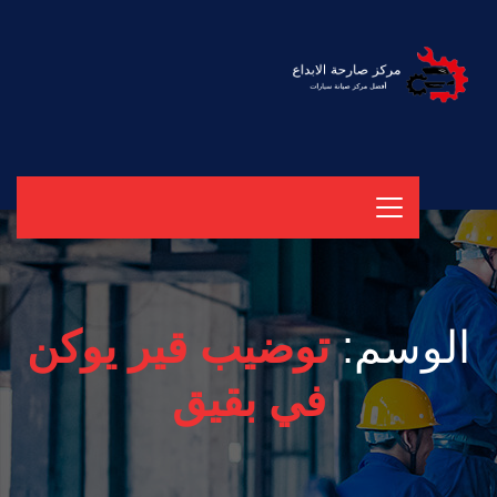
الوسم:
توضيب قير يوكن
في بقيق