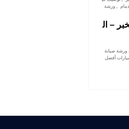
دمام
,
ورشة
بر – ال
 ورشة صيانة
سيارات أفضل