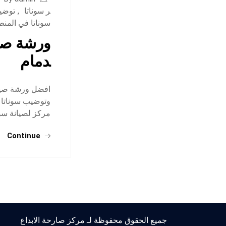
ر سوناتا
,
توضيب
سوناتا في المن
ورشة صيا
دمام
افضل ورشة صيان
وتوضيب سوناتا ف
مركز لصيانة سون
Continue
جميع الحقوق محفوظة لـ مركز صارحة الابداع