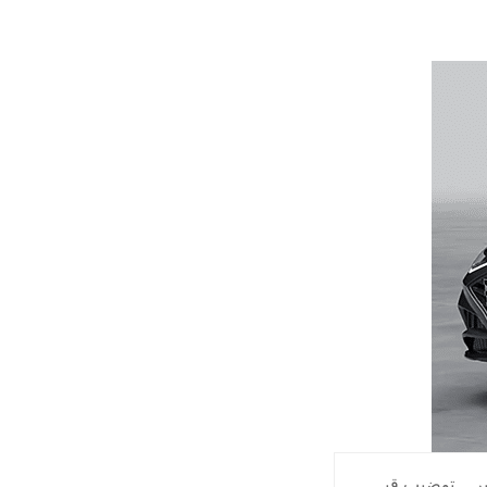
ر
,
توضيب قي