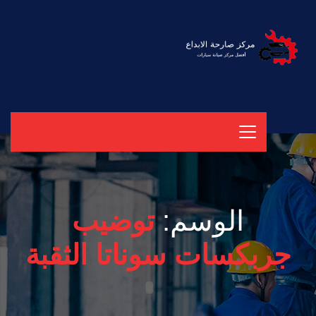
الوسم:
توضيب
جربكسات سوناتا الثقبة