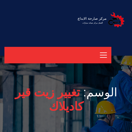
الوسم:
تغيير زيت قير
كاديلاك