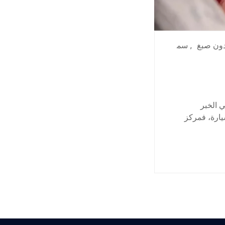
ون صبغ
,
سم
 الخبر
هان السيارة، فمركز