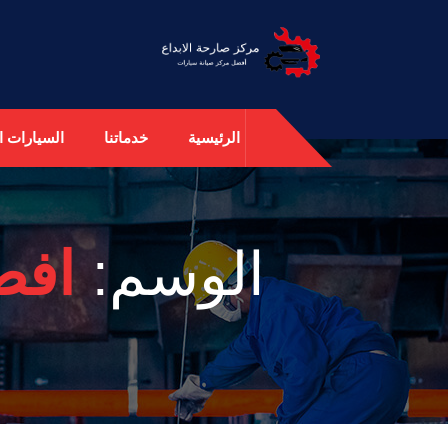
الرئيسية
خدماتنا
السيارات ال
الوسم:
افض