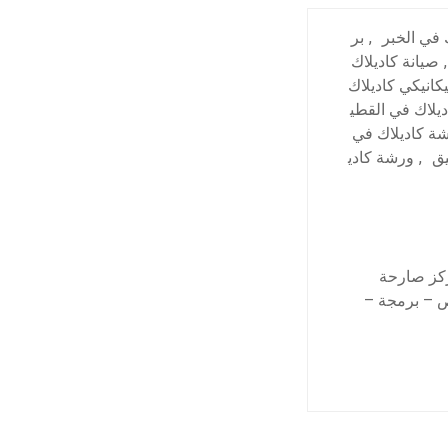
 في الخبر
,
بر
,
صيانة كاديلاك
كانيكي كاديلاك
ديلاك في القطي
ة كاديلاك في
يق
,
ورشة كادي
ركز صارحة
حص – برمجة –