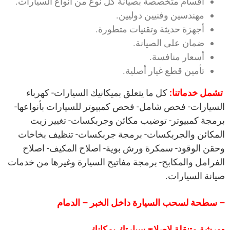
أقسام متخصصة بصيانة كل نوع من أنواع السيارات.
مهندسين وفنيين دوليين.
أجهزة حديثة وتقنيات متطورة.
ضمان على الصيانة.
أسعار منافسة.
تأمين قطع غيار أصلية.
تشمل خدماتنا:
كل ما يتعلق
بميكانيك السيارات- كهرباء
السيارات- فحص شامل- فحص كمبيوتر للسيارات بأنواعها-
برمجة كمبيوتر- توضيب مكائن وجربكسات- تغيير زيت
المكائن والجربكسات- برمجة جربكسات- تنظيف بخاخات
وحقن الوقود- سمكرة ورش بوية- اصلاح المكيف- اصلاح
الفرامل والمكابح- برمجة مفاتيح السيارة وغيرها من خدمات
صيانة السيارات.
– سطحة لسحب السيارة داخل الخبر – الدمام
-ورشة متنقلة لاصلاح سيارتك بمكانك