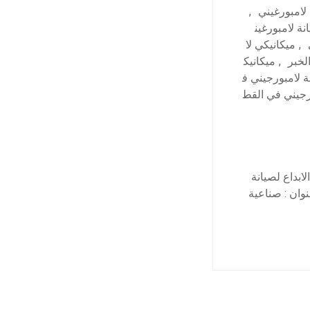
لامبورغيني
,
نة لامبورغين
,
ميكانيكي لا
لخبر
,
ميكانيك
 لامبورجيني ف
جيني في القط
بداع لصيانة
تنا واتساب العنوان : صناعية