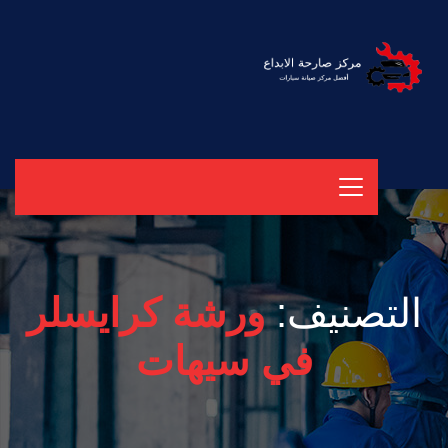
التصنيف:
ورشة كرايسلر
في سيهات