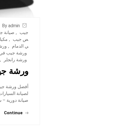
By admin
جيب
,
صيانة ج
ص جيب
,
مكيا
ي الدمام
,
ورش
ورشة جيب في 
ورشة رانجلر
,
ورشة جي
أفضل ورشة جيب 
لصيانة السيارا
صيانة دورية – 
Continue