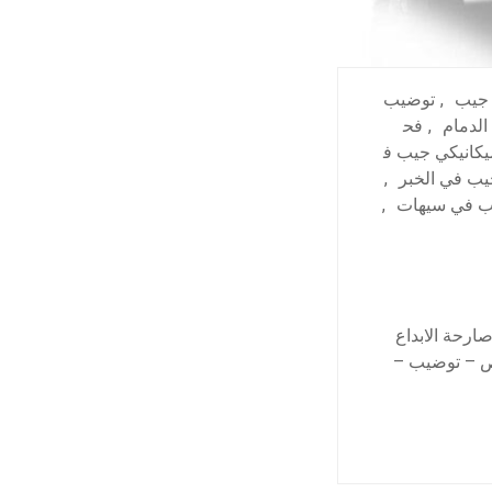
 جيب
,
توضيب
الدمام
,
فح
يكانيكي جيب ف
ب في الخبر
,
ب في سيهات
,
رحة الابداع
حص – توضيب –