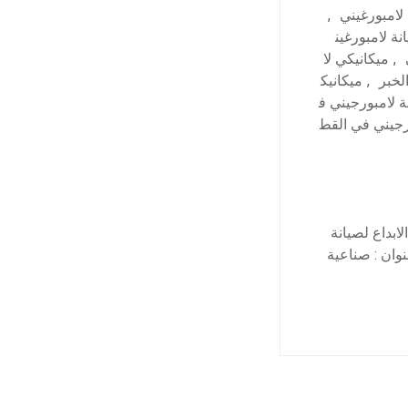
لامبورغيني
,
نة لامبورغين
,
ميكانيكي لا
لخبر
,
ميكانيك
 لامبورجيني ف
جيني في القط
بداع لصيانة
تنا واتساب العنوان : صناعية