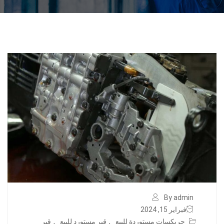
By admin
فبراير 15, 2024
جربكسات مستوردة للبيع
,
قير مستورد للبيع
,
قير