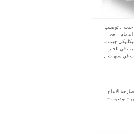
 جيب
,
توضيب
الدمام
,
فح
يكانيكي جيب ف
ب في الخبر
,
ب في سيهات
,
رحة الابداع
حص – توضيب –