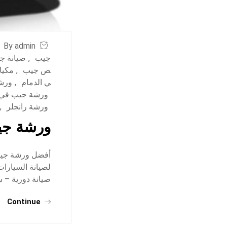
By admin
جيب
,
صيانة ج
ص جيب
,
مكيا
ي الدمام
,
ورش
ورشة جيب في 
ورشة رانجلر
,
ورشة جي
أفضل ورشة جيب 
لصيانة السيارا
صيانة دورية – 
Continue