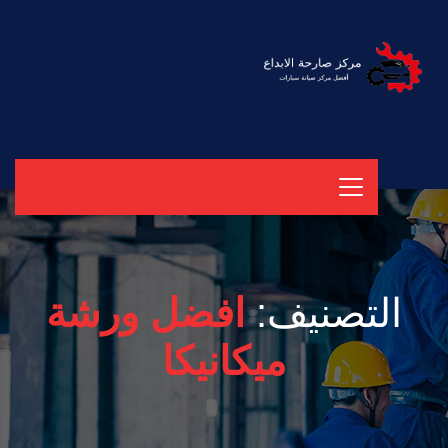
التصنيف:
افضل ورشة
ميكانيكا