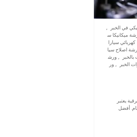
كي في الخبر
,
ة ميكانيكا س
كهربائي سيارا
شة اصلاح سيا
بالخبر
,
ورش
ات الخبر
,
ور
قية يعتبر
ام. أفضل