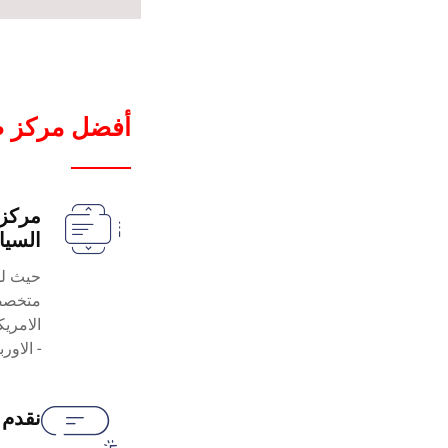
أفضل مركز صي
مركزن
السيا
حيث لد
متخصصي
الامريكي
- الاورب
نقدم 