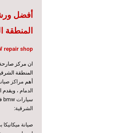
أفضل ورشة
المنطقة ا
repair shop:
ان مركز صارحة ا
المنطقة الشرقية
أهم
مراكز صيانة
الدمام
، ويقدم 
سي
الشرقية
:
صيانة ميكانيكا بي