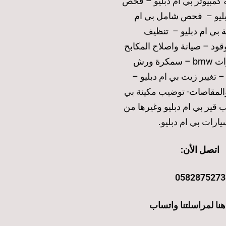
كمبيوتر بي ام دبليو
–
فحص
ليو
– فحص شامل بي ام
ة بي ام دبليو – تنظيف
ود – صيانة واصلاح المكابح
والفرامل لسيارات bmw – سمكرة ورش
 –
تغيير زيت بي ام دبليو
–
والمقاصات-
توضيب مكينة بي
قير بي ام دبليو وغيرها من
ارات بي ام دبليو
.
اتصل الأن:
0582875273
 هنا لمراسلتنا واتساب