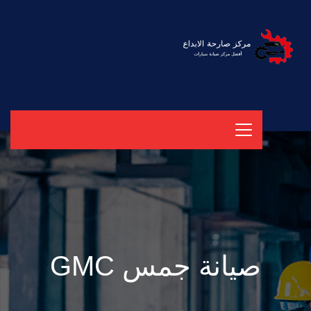
صيانة جمس GMC