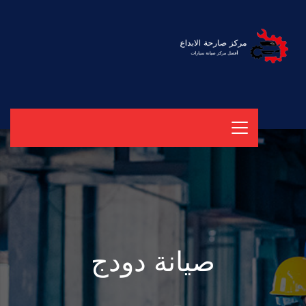
صيانة دودج