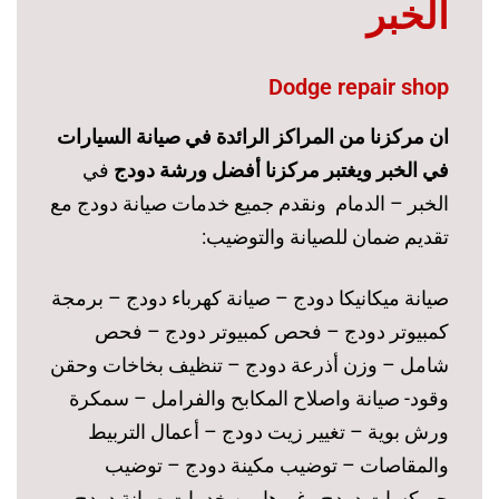
الخبر
Dodge repair shop
ان مركزنا من المراكز الرائدة في صيانة السيارات
في الخبر ويغتبر مركزنا أفضل ورشة دودج
في
الخبر – الدمام ونقدم جميع خدمات صيانة دودج مع
تقديم ضمان للصيانة والتوضيب:
صيانة ميكانيكا دودج – صيانة كهرباء دودج – برمجة
كمبيوتر دودج – فحص كمبيوتر دودج – فحص
شامل – وزن أذرعة دودج – تنظيف بخاخات وحقن
وقود- صيانة واصلاح المكابح والفرامل – سمكرة
ورش بوية – تغيير زيت دودج – أعمال التربيط
والمقاصات – توضيب مكينة دودج – توضيب
جربكسات دودج وغيرها من خدمات صيانة دودج.