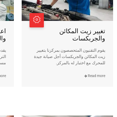
تغيير زيت المكائن
اعم
والجربكسات
وا
يقوم التقنيون المتحصصون بمركزنا بتغيير
يقدم
زيت المكائن والجربكسات أجل صيانة جيدة
التر
للمحرك مع اختبار له بالمركز.
مساع
more
Read more