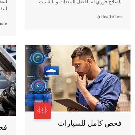
المح
باصلاح فوري له بأفضل المعدات و التقنيات .
التق
Read more
more
فحص كامل للسيارات
فح