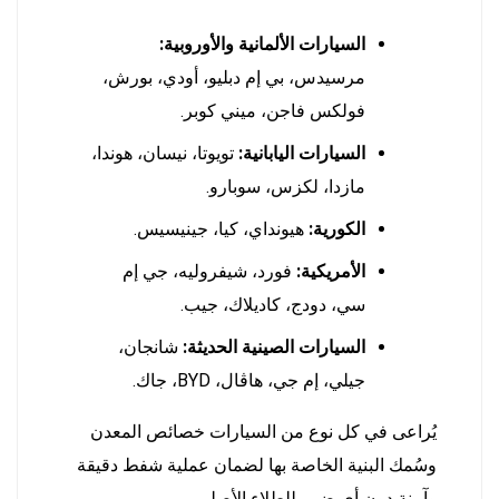
السيارات الألمانية والأوروبية:
مرسيدس، بي إم دبليو، أودي، بورش،
فولكس فاجن، ميني كوبر.
السيارات اليابانية:
تويوتا، نيسان، هوندا،
مازدا، لكزس، سوبارو.
الكورية:
هيونداي، كيا، جينيسيس.
الأمريكية:
فورد، شيفروليه، جي إم
سي، دودج، كاديلاك، جيب.
السيارات الصينية الحديثة:
شانجان،
جيلي، إم جي، هاڤال، BYD، جاك.
يُراعى في كل نوع من السيارات خصائص المعدن
وسُمك البنية الخاصة بها لضمان عملية شفط دقيقة
وآمنة دون أي ضرر للطلاء الأصلي.